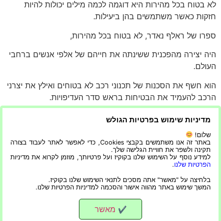
לא בטוח בכל מהירות היא דוגמה לכמה מילים יכולות להיות
חזקות כאשר משתמשים בהן ביעילות.
ספרו של ראלף נאדר, לא בטוח בכל מהירות,
היה יצירה מהפכנית ששינתה את חייהם של אלפי אנשים ברחבי
העולם.
הוא חשף את הסכנות של תכנוני רכב לא בטוחים ואילץ את יצרני
הרכב להעמיד את הבטיחות בראש סדר העדיפויות.
הספר עורר גל של אקטיביזם צרכני והוביל להעברת חוקים רבים
מדיניות שימוש בפרטיות הגולש
ששיפרו את תקני הבטיחות ברכב.
שלום!
באתר זה אנו משתמשים בקבצי Cookies, כדי לאפשר לאתר לעבוד בצורה
כתוצאה מכך, אינספור חיים ניצלו עקב מסע הצלב האמיץ
תקינה ולשפר את חוויית הגלישה שלך.
למידע נוסף על השימוש שלנו בקוקיז ועל פרטיותך, מוזמן לקרוא את מדיניות
והנחוש של נאדר למען מכוניות בטוחות יותר.
הפרטיות שלנו
.
מאמר זה יבדוק כיצד לא בטוח בכל מהירות שינה את תעשיית
בלחיצה על "מאשר" אתה מסכים לתנאי השימוש שלנו בקוקיז.
המשך שימוש באתר מהווה אישור והסכמה למדיניות הפרטיות שלנו.
הרכב ושיפר את בטיחות הציבור.
מאשר
✔