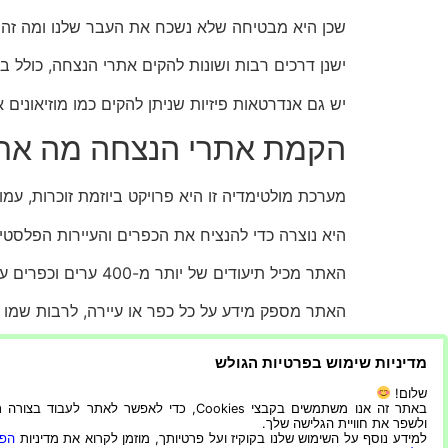
שכן היא מבטיחה שלא נשכח את העבר שלנו ומה זה א
ישנן דרכים רבות ושונות להקים אתרי הנצחה, כולל ב
יש גם אנדרטאות פיזיות שניתן להקים כמו מוזיאונים 
הקמת אתרי הנצחה מה אתה
מערכת מולטימדיה זו היא פרויקט ביוזמת זוכרות, עמו
היא נוצרה כדי להנציח את הכפרים והעיירות הפלסטיני
האתר מכיל תיעודים של יותר מ-400 ערים וכפרים ערביים שפורקו מתושביהם, בעיקר על ידי חברי הארגון הצבאי הציוני שלפני הקמת המדינה.
האתר מספק מידע על כל כפר או עיירה, לרבות שמו 
התאריך שבו נכבש או הושמד, הקואורדינטות שלו בגו
מדיניות שימוש בפרטיות הגולש
תיאור קצר של מה שקרה שם בשנים 1948-1949 וקישורים לאתרים רלוונטיים נוספים.
שלום!
באתר זה אנו משתמשים בקבצי Cookies, כדי לאפשר לאתר לעבוד בצ
ולשפר את חוויית הגלישה שלך.
היא מערכת מולטימדיה לאיתור חללי משטרי ישראל 
למידע נוסף על השימוש שלנו בקוקיז ועל פרטיותך, מוזמן לקרוא את מדיניות
הפר