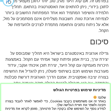
בפורמט זה. אם קהל היעד מגיב טוב יותר לתוכן מקצועי מאשר
לתוכן בידורי, ניתן להתאים את האסטרטגיה בהתאם. תהליך
הלמידה והשיפור המתמיד הוא אחד המפתחות החשובים ביותר
לצמיחה ארוכת טווח. חשבונות מצליחים אינם מסתמכים על מזל,
אלא על ניתוח נתונים והתאמה מתמדת לצרכים ולהעדפות של
הקהל.
סיכום
גדילה אורגנית באינסטגרם בישראל היא תהליך שמבוסס על
יצירת ערך, בניית אמון ופיתוח קשר אמיתי עם הקהל. באמצעות
היכרות מעמיקה עם קהל היעד, יצירת תוכן איכותי ועקבי, עידוד
מעורבות ושימוש חכם בשיתופי פעולה, ניתן להגדיל את החשיפה
בצורה יציבה ואפקטיבית. אמנם הדרך האורגנית דורשת סבלנות
והתמדה, אך היא מובילה לבניית קהילה חזקה ונאמנה יותר.
הצלחה באינסטגרם אינה נמדדת רק במספר העוקבים, אלא
מדיניות שימוש בפרטיות הגולש
באיכות הקשר שנוצר עם הקהל וביכולת לייצר השפעה אמיתית
שלום!
לאורך זמן. מי שמוכן להשקיע בתוכן, ללמוד מהנתונים ולהתפתח
באתר זה אנו משתמשים בקבצי Cookies, כדי לאפשר לאתר לעבוד בצורה
תקינה ולשפר את חוויית הגלישה שלך.
באופן מתמיד יוכל ליהנות מצמיחה משמעותית ולהפוך את
למידע נוסף על השימוש שלנו בקוקיז ועל פרטיותך, מוזמן לקרוא את מדיניות