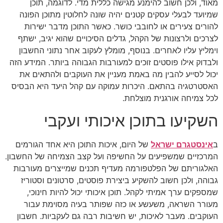
מאוד, ולכן חשוב להימנע מגישה כללית מדי. לדוגמה, תוכן
שמיועד לבעלי עסקים קטנים יהיה שונה לחלוטין מתוכן הפונה
להורים צעירים או לחובבי כושר. כאשר התוכן מדבר ישירות
לצרכים ולרצונות של הקהל, גדלים הסיכויים שהוא יגיב, ישתף
וימליץ עליו לאחרים. בנוסף, מומלץ לעקוב אחר נתוני החשבון
ולבדוק אילו פוסטים זוכים למעורבות הגבוהה ביותר. המידע הזה
יכול לסייע להבין מה באמת מעניין את העוקבים ולהתאים את
האסטרטגיה בהתאם. היכרות עמוקה עם קהל היעד היא הבסיס
לכל צמיחה אורגנית מוצלחת.
השקיעו בתוכן איכותי ועקבי
ב
אינסטגרם ישראל
של היום, איכות התוכן היא אחד הגורמים
המרכזיים שמשפיעים על החשיפה ועל קצב הצמיחה של החשבון.
האלגוריתם של הפלטפורמה מעדיף תכנים שמייצרים מעורבות
גבוהה, ולכן חשוב להשקיע ביצירת פוסטים, סרטונים וסטוריז
שמספקים ערך אמיתי לקהל. תוכן איכותי יכול להיות חינוכי,
מעורר השראה, משעשע או כזה שפותר בעיה מסוימת עבור
העוקבים. מעבר לאיכות, יש חשיבות רבה גם לעקביות. חשבון