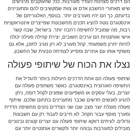
הם דרכים מצוינות לעודד מעורבות. ככל שהעוקבים מרגישים
שיש מאחורי החשבון אדם או צוות שמקשיבים להם ומתעניינים
בדעתם, כך הם יהיו מעורבים יותר. בנוסף, האלגוריתם של
אינסטגרם נוטה להציג תכנים מחשבונות שמייצרים אינטראקציות
רבות, מה שמוביל לחשיפה רחבה יותר. בישראל, שבה קשר
אישי ואותנטיות הם ערכים חשובים, יצירת קהילה פעילה יכולה
להיות יתרון משמעותי. קהל מעורב לא רק מגיב לתוכן, אלא גם
משתף אותו עם אחרים ומסייע לצמיחה טבעית של החשבון.
נצלו את הכוח של שיתופי פעולה
שיתופי פעולה הם אחת הדרכים היעילות ביותר להגדיל את
החשיפה האורגנית באינסטגרם. כאשר משתפים פעולה עם
יוצרים, בעלי עסקים או משפיענים שפונים לקהל דומה, ניתן
להגיע לאנשים חדשים שכבר מתעניינים בתחום שלכם. שיתוף
פעולה מוצלח יוצר מצב שבו שני הצדדים נהנים מחשיפה הדדית
ומערך מוסף עבור הקהל. לא חייבים לעבוד רק עם חשבונות
גדולים. לעיתים דווקא שיתופי פעולה עם יוצרים קטנים ובינוניים
מובילים למעורבות גבוהה יותר ולקשרים אותנטיים יותר עם